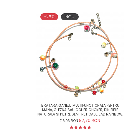
-25%
NOU
BRATARA GANELLI MULTIFUNCTIONALA PENTRU
MANA, GLEZNA SAU COLIER CHOKER, DIN PIELE
NATURALA SI PIETRE SEMIPRETIOASE JAD RAINBOW,
JAD LEMON, JAD ROSU, CRISTAL HELIX (MELON)
87,70 RON
116,93 RON