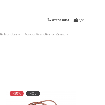
0770328114
0,00
tiv Mandale
Pandantiv motive românești
-25%
NOU