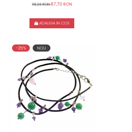
SIDEF, CRISTAL HELIX
87,70 RON
116,93 RON
ADAUGA IN COS
-25%
NOU