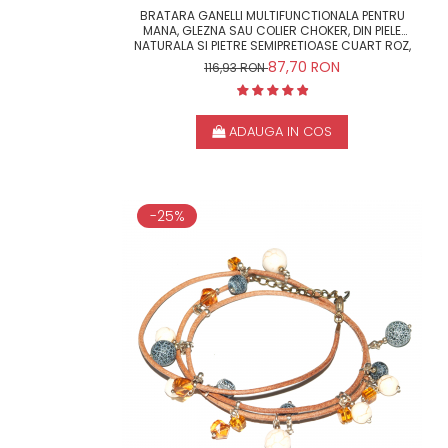
BRATARA GANELLI MULTIFUNCTIONALA PENTRU
MANA, GLEZNA SAU COLIER CHOKER, DIN PIELE
NATURALA SI PIETRE SEMIPRETIOASE CUART ROZ,
AMAZONIT, ACVAMARIN, CRISTAL HELIX
87,70 RON
116,93 RON
ADAUGA IN COS
-25%