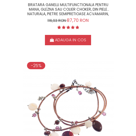
BRATARA GANELLI MULTIFUNCTIONALA PENTRU
MANA, GLEZNA SAU COLIER CHOKER, DIN PIELE
NATURALA, PIETRE SEMIPRETIOASE ACVAMARIN,
AGATE CRACKLE, CUART CHERRY
87,70 RON
116,93 RON
ADAUGA IN COS
-25%