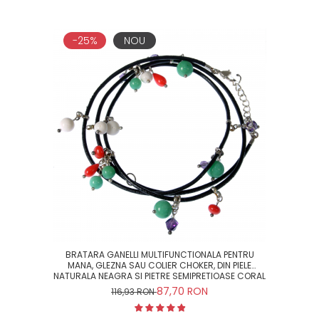
-25%
NOU
BRATARA GANELLI MULTIFUNCTIONALA PENTRU
MANA, GLEZNA SAU COLIER CHOKER, DIN PIELE
NATURALA NEAGRA SI PIETRE SEMIPRETIOASE CORAL
ROSU SI ALB, JAD MASHAN, CRISTAL HELIX
87,70 RON
116,93 RON