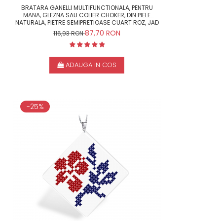
BRATARA GANELLI MULTIFUNCTIONALA, PENTRU
MANA, GLEZNA SAU COLIER CHOKER, DIN PIELE
NATURALA, PIETRE SEMIPRETIOASE CUART ROZ, JAD
MASHAN, CRISTAL HELIX
87,70 RON
116,93 RON
ADAUGA IN COS
-25%