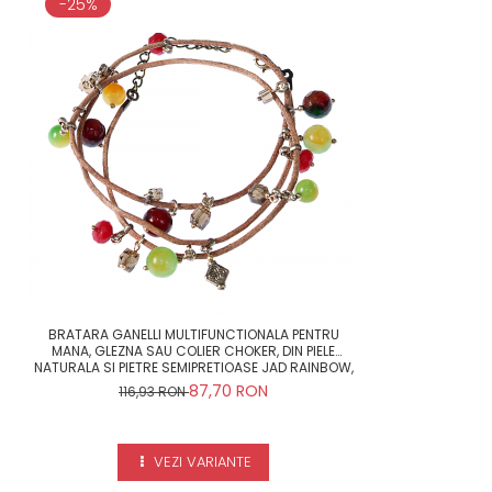
-25%
BRATARA GANELLI MULTIFUNCTIONALA PENTRU
MANA, GLEZNA SAU COLIER CHOKER, DIN PIELE
NATURALA SI PIETRE SEMIPRETIOASE JAD RAINBOW,
JAD LEMON, JAD ROSU, CRISTAL HELIX (RAINBOW)
87,70 RON
116,93 RON
VEZI VARIANTE