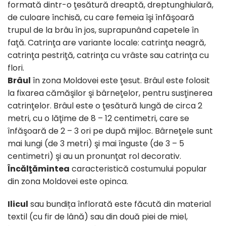
formată dintr-o ţesătură dreaptă, dreptunghiulară,
de culoare închisă, cu care femeia îşi înfăşoară
trupul de la brâu în jos, suprapunând capetele în
faţă. Catrinţa are variante locale: catrinţa neagră,
catrinţa pestriţă, catrinţa cu vrâste sau catrinţa cu
flori.
Brâul
în zona Moldovei este ţesut. Brâul este folosit
la fixarea cămăşilor şi bârneţelor, pentru susţinerea
catrinţelor. Brâul este o ţesătură lungă de circa 2
metri, cu o lăţime de 8 – 12 centimetri, care se
înfăşoară de 2 – 3 ori pe după mijloc. Bârneţele sunt
mai lungi (de 3 metri) şi mai înguste (de 3 – 5
centimetri) şi au un pronunţat rol decorativ.
Încălţămintea
caracteristică costumului popular
din zona Moldovei este opinca.
Ilicul
sau bundița înflorată este făcută din material
textil (cu fir de lână) sau din două piei de miel,