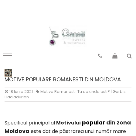
Pandantiv Mandale
Pandantiv motive românești
mandale Tibet
din Moldova
mandale India
din Transilvania
mandale Indochina
din Banat
mandale Egipt
din Oltenia
mandale Indonezia
din Muntenia
mandale Thailanda
din Dobrogea
MOTIVE POPULARE ROMANESTI DIN MOLDOVA
mandale Nepal
toate zonele
18 Iunie 2021
|
Motive Romanesti. Tu de unde esti?
|
Garbis
toate
Haciadurian
popular
din zona
Specificul principal al
Motivului
Moldova
este dat de păstrarea unui număr mare