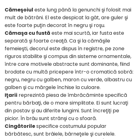
Cămeşoiul
este lung până la genunchi şi folosit mai
mult de bătrâni. El este despicat la gât, are guler şi
este foarte puţin decorat în negru şi roşu.
Cămaşa cu fustă
este mai scurtă, iar fusta este
separată şi foarte creaţă. Ca şi la cămăşile
femeieşti, decorul este dispus în registre, pe zone
riguros stabilite şi compus din sisteme ornamentale,
între care motivele abstracte sunt dominante, fiind
brodate cu multă pricepere într-o cromatică sobră:
negru, negru cu galben, maron cu verde, albastru cu
galben şi cu mărgele închise la culoare.
Iţarii
reprezintă piesa de îmbrăcăminte specifică
pentru bărbaţi, de o mare simplitate. Ei sunt lucraţi
din postav şi au diferite lungimi. Sunt încreţiţi pe
picior. În brâu sunt strânşi cu o sfoară.
Cingătorile
specifice costumului popular
bărbătesc, sunt brâiele, bârneţele şi curelele.