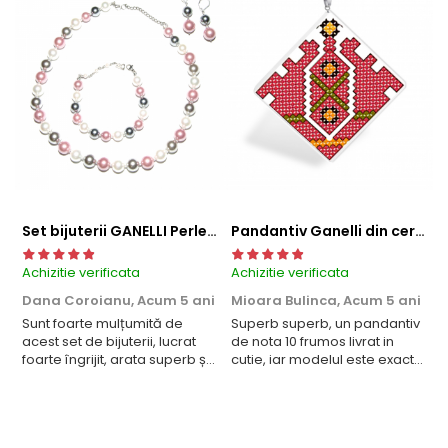
Set bijuterii GANELLI Perle Mallorca - colier, bratara, cercei (argintiu-lila)
Pandantiv Ganelli din ceramica si argint cu motive romanesti din Muntenia - Vlașca
Achizitie verificata
Achizitie verificata
A
Dana Coroianu,
Acum 5 ani
Mioara Bulinca,
Acum 5 ani
B
a
Sunt foarte mulțumită de
Superb superb, un pandantiv
acest set de bijuterii, lucrat
de nota 10 frumos livrat in
C
foarte îngrijit, arata superb și
cutie, iar modelul este exact
î
foarte elegant, ambalat un
ca-n poze. Deosebit și chic
c
cutie de bijuterii. Nota 10 și
b
recomand cu mare plăcere
S
acest set, îți face zilele mai