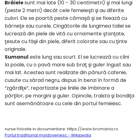
Brâiele
sunt mai late (10 – 30 centimetri) şi mai lungi
(peste 2 metri) decât cele femeieşti şi au diferite
culori. Ele se poartă peste cămaşă şi se fixează cu
bârneţe sau curele. Cingătorile de lungimea taliei se
lucrează din piele de vită cu ornamente ştanţate,
ţesute cu fâşii din piele, diferit colorate sau cu ţinte
originale.
Sumanul
este lung sau scurt. El se lucrează cu clini
la poale, cu o pavă mare sub braţ şi guler îngust sau
mai lat. Acestea sunt realizate din pănură cafenie,
cusute cu sărad negru, dispus în benzi în formă de
“zgărdiţe”, repartizate pe liniile de îmbinare a
părţilor, pe margini şi guler. Opincile, traista şi bondiţa
sunt asemănătoare cu cele din portul femeiesc.
surse folosite in documentare: https://www.bromania.ro
Portul tradițional moldovenesc - Wikipedia