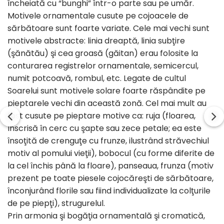
încheiată cu “bunghi” într-o parte sau pe umăr.
Motivele ornamentale cusute pe cojoacele de
sărbătoare sunt foarte variate. Cele mai vechi sunt
motivele abstracte: linia dreaptă, linia subţire
(şănătău) şi cea groasă (găitan) erau folosite la
conturarea registrelor ornamentale, semicercul,
numit potcoavă, rombul, etc. Legate de cultul
Soarelui sunt motivele solare foarte răspândite pe
pieptarele vechi din această zonă. Cel mai mult au
fost cusute pe pieptare motive ca: ruja (floarea,
înscrisă în cerc cu şapte sau zece petale; ea este
însoţită de crenguţe cu frunze, ilustrând străvechiul
motiv al pomului vieţii), bobocul (cu forme diferite de
la cel închis până la floare), panseaua, frunza (motiv
prezent pe toate piesele cojocăreşti de sărbătoare,
înconjurând florile sau fiind individualizate la colţurile
de pe piepţi), strugurelul.
Prin armonia şi bogăţia ornamentală şi cromatică,