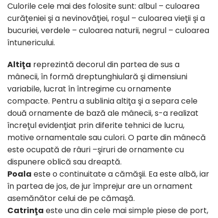
Culorile cele mai des folosite sunt: albul – culoarea
curăţeniei şi a nevinovăţiei, roşul – culoarea vieţii şi a
bucuriei, verdele – culoarea naturii, negrul – culoarea
întunericului.
Altiţa
reprezintă decorul din partea de sus a
mânecii, în formă dreptunghiulară şi dimensiuni
variabile, lucrat în întregime cu ornamente
compacte. Pentru a sublinia altiţa şi a separa cele
două ornamente de bază ale mânecii, s-a realizat
încreţul evidenţiat prin diferite tehnici de lucru,
motive ornamentale sau culori. O parte din mânecă
este ocupată de râuri –şiruri de ornamente cu
dispunere oblică sau dreaptă.
Poala
este o continuitate a cămăşii. Ea este albă, iar
în partea de jos, de jur împrejur are un ornament
asemănător celui de pe cămaşă.
Catrinţa
este una din cele mai simple piese de port,