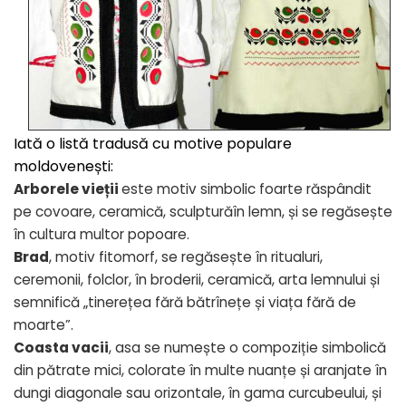
Iată o listă tradusă cu motive populare
moldovenești:
Arborele vieții
este motiv simbolic foarte răspândit
pe covoare, ceramică, sculpturăîn lemn, și se regăsește
în cultura multor popoare.
Brad
, motiv fitomorf, se regăsește în ritualuri,
ceremonii, folclor, în broderii, ceramică, arta lemnului și
semnifică „tinerețea fără bătrînețe și viața fără de
moarte”.
Coasta vacii
, asa se numește o compoziție simbolică
din pătrate mici, colorate în multe nuanțe și aranjate în
dungi diagonale sau orizontale, în gama curcubeului, și