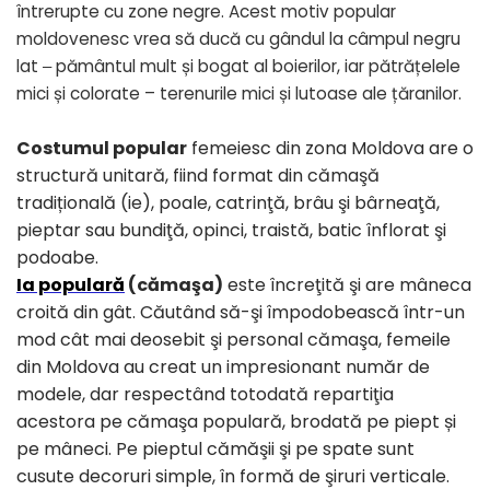
întrerupte cu zone negre. Acest motiv popular
moldovenesc vrea să ducă cu gândul la câmpul negru
lat ‒ pământul mult și bogat al boierilor, iar pătrățelele
mici și colorate – terenurile mici și lutoase ale țăranilor.
Costumul popular
femeiesc din zona Moldova are o
structură unitară, fiind format din cămaşă
tradițională (ie), poale, catrinţă, brâu şi bârneaţă,
pieptar sau bundiţă, opinci, traistă, batic înflorat şi
podoabe.
Ia populară
(cămaşa)
este încreţită şi are mâneca
croită din gât. Căutând să-şi împodobească într-un
mod cât mai deosebit şi personal cămaşa, femeile
din Moldova au creat un impresionant număr de
modele, dar respectând totodată repartiţia
acestora pe cămaşa populară, brodată pe piept și
pe mâneci. Pe pieptul cămăşii şi pe spate sunt
cusute decoruri simple, în formă de şiruri verticale.