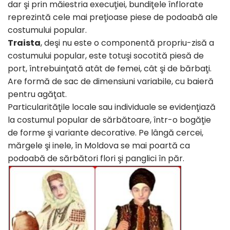
dar şi prin măiestria execuţiei, bundiţele înflorate
reprezintă cele mai preţioase piese de podoabă ale
costumului popular.
Traista
, deşi nu este o componentă propriu-zisă a
costumului popular, este totuşi socotită piesă de
port, întrebuinţată atât de femei, cât şi de bărbaţi.
Are formă de sac de dimensiuni variabile, cu baieră
pentru agăţat.
Particularităţile locale sau individuale se evidenţiază
la costumul popular de sărbătoare, într-o bogăţie
de forme şi variante decorative. Pe lângă cercei,
mărgele şi inele, în Moldova se mai poartă ca
podoabă de sărbători flori şi panglici în păr.