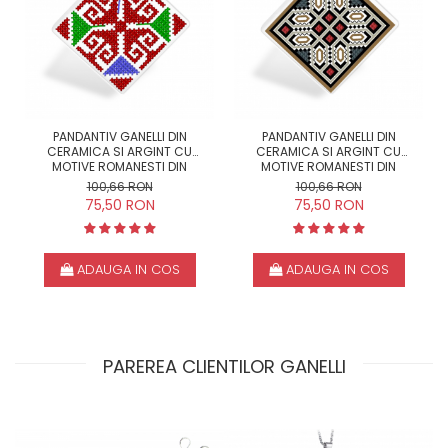
PANDANTIV GANELLI DIN
PANDANTIV GANELLI DIN
CERAMICA SI ARGINT CU
CERAMICA SI ARGINT CU
MOTIVE ROMANESTI DIN
MOTIVE ROMANESTI DIN
MOLDOVA - CÂMPULUNG
MOLDOVA-VRANCEA-VIDRA
100,66 RON
100,66 RON
MOLDOVENESC
75,50 RON
75,50 RON
ADAUGA IN COS
ADAUGA IN COS
PAREREA CLIENTILOR GANELLI