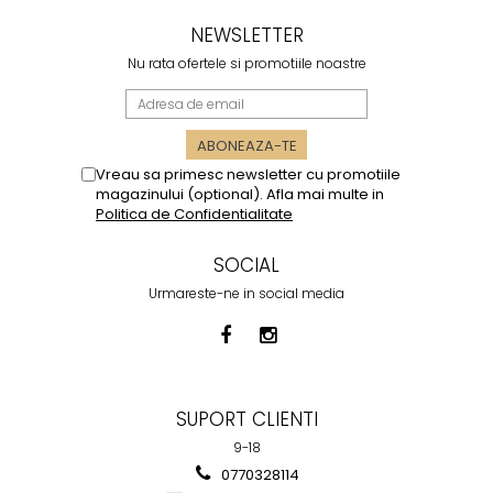
frumoase când îl privești
NEWSLETTER
Nu rata ofertele si promotiile noastre
Vreau sa primesc newsletter cu promotiile
magazinului (optional). Afla mai multe in
Politica de Confidentialitate
SOCIAL
Urmareste-ne in social media
SUPORT CLIENTI
9-18
0770328114