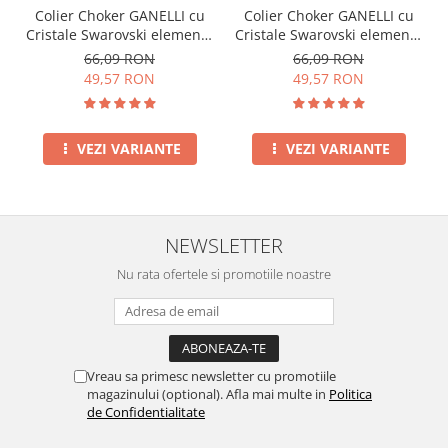
Colier Choker GANELLI cu
Colier Choker GANELLI cu
Cristale Swarovski elements
Cristale Swarovski elements
-un cristal central octogon
-un cristal central octogon
66,09 RON
66,09 RON
si 6 mici rotunde, catifea cu
si 6 mici rotunde, catifea cu
49,57 RON
49,57 RON
dublura din satin (mov)
dublura din satin (mov)
VEZI VARIANTE
VEZI VARIANTE
NEWSLETTER
Nu rata ofertele si promotiile noastre
Vreau sa primesc newsletter cu promotiile
magazinului (optional). Afla mai multe in
Politica
de Confidentialitate