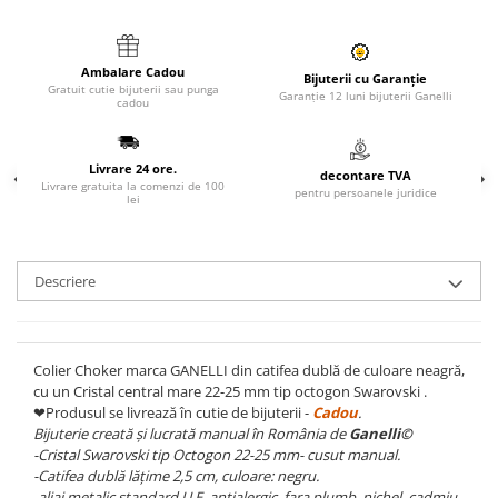
Ambalare Cadou
Bijuterii cu Garanție
Gratuit cutie bijuterii sau punga
Garanție 12 luni bijuterii Ganelli
cadou
Livrare 24 ore.
decontare TVA
Livrare gratuita la comenzi de 100
pentru persoanele juridice
lei
Descriere
Colier Choker marca GANELLI din catifea dublă de culoare neagră,
cu un Cristal central mare 22-25 mm tip octogon Swarovski .
❤Produsul se livrează în cutie de bijuterii -
Cadou
.
Bijuterie creată și lucrată manual în România de
Ganelli©
-Cristal Swarovski tip Octogon 22-25 mm- cusut manual.
-Catifea dublă lățime 2,5 cm, culoare: negru.
-aliaj metalic standard U.E. antialergic, fara plumb, nichel, cadmiu.