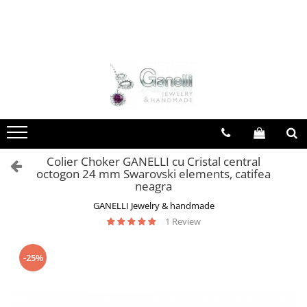
Pandantiv Mandale
Pandantiv motive românești
mandale Tibet
din Moldova
mandale India
din Transilvania
mandale Indochina
din Banat
mandale Egipt
din Oltenia
mandale Indonezia
din Muntenia
Colier Choker GANELLI cu Cristal central
octogon 24 mm Swarovski elements, catifea
mandale Thailanda
din Dobrogea
neagra
mandale Nepal
toate zonele
GANELLI Jewelry & handmade
1 Review
toate
-25%