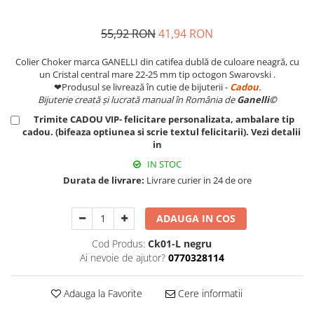
55,92 RON
41,94 RON
Colier Choker marca GANELLI din catifea dublă de culoare neagră, cu
un Cristal central mare 22-25 mm tip octogon Swarovski .
❤Produsul se livrează în cutie de bijuterii -
Cadou
.
Bijuterie creată și lucrată manual în România de
Ganelli©
Trimite CADOU VIP- felicitare personalizata, ambalare tip
cadou. (bifeaza optiunea si scrie textul felicitarii). Vezi detalii
in
IN STOC
Durata de livrare:
Livrare curier in 24 de ore
ADAUGA IN COS
Cod Produs:
Ck01-L negru
Ai nevoie de ajutor?
0770328114
Adauga la Favorite
Cere informatii