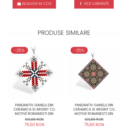
ADAUGA IN COS
VEZI VARIANTE
PRODUSE SIMILARE
-25%
-25%
PANDANTIV GANELLI DIN
PANDANTIV GANELLI DIN
CERAMICA SI ARGINT CU
CERAMICA SI ARGINT CU
MOTIVE ROMANESTI DIN
MOTIVE ROMANESTI DIN
DOBROGEA - TULCEA
MUNTENIA - MUSCEL (MODEL 1)
100,66 RON
100,66 RON
75,50 RON
75,50 RON