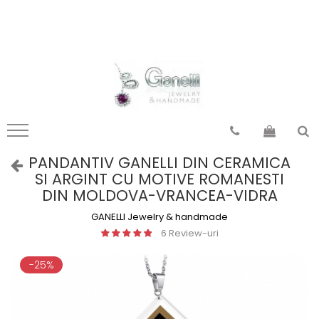
Pandantiv Mandale
Pandantiv motive românești
mandale Tibet
din Moldova
mandale India
din Transilvania
mandale Indochina
din Banat
mandale Egipt
din Oltenia
mandale Indonezia
din Muntenia
PANDANTIV GANELLI DIN CERAMICA
SI ARGINT CU MOTIVE ROMANESTI
mandale Thailanda
din Dobrogea
DIN MOLDOVA-VRANCEA-VIDRA
mandale Nepal
toate zonele
GANELLI Jewelry & handmade
toate
6 Review-uri
-25%