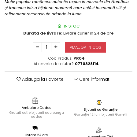
Motiv popular românesc autentic expus in muzeele din România
și transpus intr-o bijuterie modernă care astăzi înseamnă stil și
rafinament recunoscute oriunde in lume.
IN STOC
Durata de livrare:
Livrare curier in 24 de ore
ADAUGA IN COS
Cod Produs:
PR04
Ai nevoie de ajutor?
0770328114
Adauga la Favorite
Cere informatii
Ambalare Cadou
Bijuterii cu Garanție
Gratuit cutie bijuterii sau punga
Garanție 12 luni bijuterii Ganelli
cadou
Livrare 24 ore.
decontare TVA