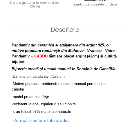
Livrare gratuita la comenzi de
pentru persoanele juridice
100 lei
Descriere
Pandantiv din ceramică și agățătoare din argint 925, cu
motive populare românești din Moldova - Vrancea - Vidra.
Pandantiv +
CADOU
lănțișor placat argint
(42cm) ș
i cutiuță
bijuterii
Bijuterie creată și lucrată manual in România de Ganelli©.
-Dimensiuni pandantiv : 3x3 cm
-Motive populare românești realizate manual prin tehnica
transfer
-model pe ambele fețe
-rezistent la apă, zgârieturi sau ciobire
-s-au folosit 97% materiale naturale
Informatii conformitate produs