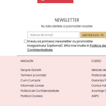
NEWSLETTER
Nu rata ofertele si promotiile noastre
Vreau sa primesc newsletter cu promotiile
magazinului (optional). Afla mai multe in
Politica de
Confidentialitate
MAGAZIN
CLIENȚI
Despre Ganelli
Metode de
Termeni și condiții
Politică d
Cum Cumpăr
Garanția 
Informații Livrare
Contul m
Politică de Confidențialitate
Avantaje C
Politica Cookies
ANPC