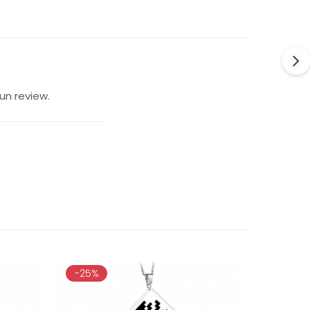
un review.
-25%