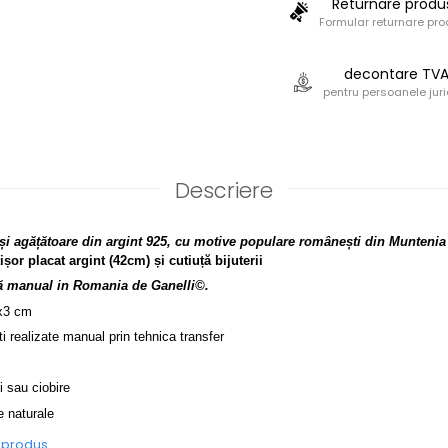
Returnare produ
Formular returnare pr
decontare TV
pentru persoanele juri
Descriere
și agățătoare din argint 925, cu motive populare românești din Muntenia
țișor placat argint
(42cm)
și cutiuță bijuterii
ată manual in Romania de Ganelli©.
3x3 cm
 realizate manual prin tehnica transfer
i sau ciobire
e naturale
e produs