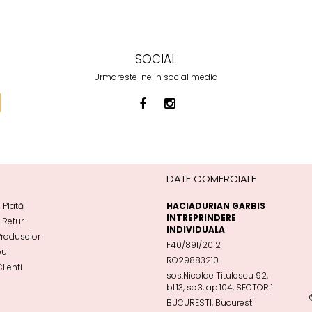
SOCIAL
Urmareste-ne in social media
DATE COMERCIALE
 Plată
HACIADURIAN GARBIS
INTREPRINDERE
e Retur
INDIVIDUALA
Produselor
F40/891/2012
eu
RO29883210
lienti
sos.Nicolae Titulescu 92,
bl.13, sc.3, ap.104, SECTOR 1
BUCURESTI, Bucuresti