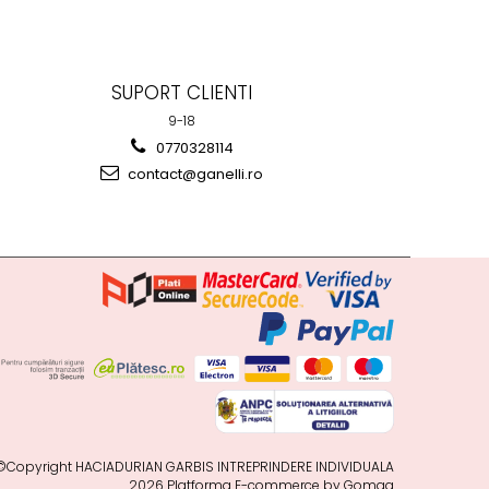
SUPORT CLIENTI
9-18
0770328114
contact@ganelli.ro
©Copyright HACIADURIAN GARBIS INTREPRINDERE INDIVIDUALA
2026
Platforma E-commerce by Gomag