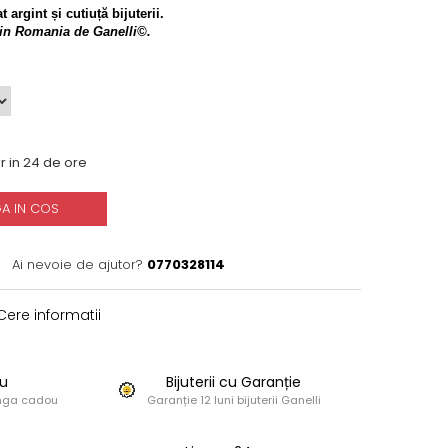
t argint și cutiuță bijuterii.
l in Romania de Ganelli©.
r in 24 de ore
A IN COS
Ai nevoie de ajutor?
0770328114
ere informatii
u
Bijuterii cu Garanție
punga cadou
Garanție 12 luni bijuterii Ganelli