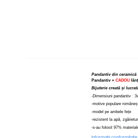
Pandantiv din ceramică 
Pandantiv +
CADOU
lăn
Bijuterie creată și lucr
-Dimensiuni pandantiv : 
-motive populare românești
-model pe ambele fețe
-rezistent la apă, zgârietur
-s-au folosit 97% material
Informatii conformitat