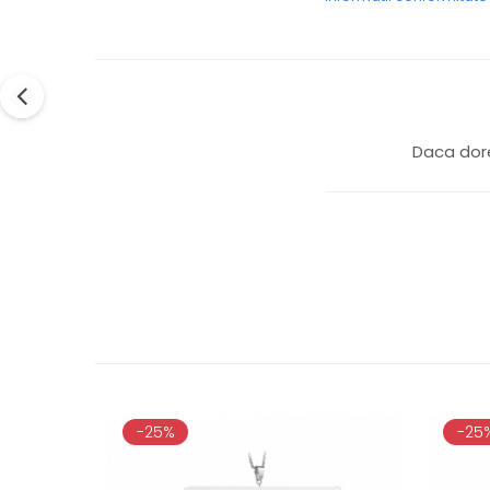
Daca dore
-25%
-25