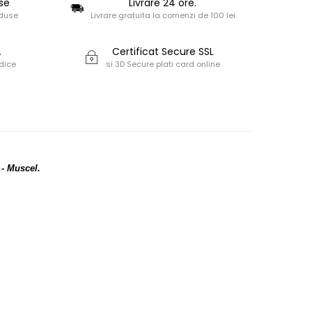
se
Livrare 24 ore.
oduse
Livrare gratuita la comenzi de 100 lei
A
Certificat Secure SSL
dice
si 3D Secure plati card online
 - Muscel.