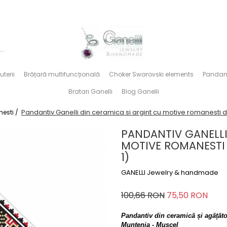
uterii
Brățară multifuncțională
Choker Swarovski elements
Pandan
Bratari Ganelli
Blog Ganelli
Pandantiv Ganelli din ceramica si argint cu motive romanesti 
esti /
PANDANTIV GANELLI
MOTIVE ROMANESTI
1)
GANELLI Jewelry & handmade
100,66 RON
75,50 RON
Pandantiv din ceramică și agățăto
Muntenia - Muscel