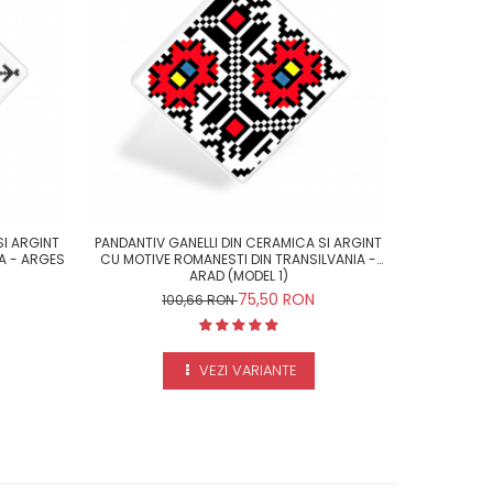
-25%
SI ARGINT
PANDANTIV GANELLI DIN CERAMICA SI ARGINT
PANDANTIV 
A - ARGES
CU MOTIVE ROMANESTI DIN TRANSILVANIA -
CU MOTIVE 
ARAD (MODEL 1)
75,50 RON
100,66 RON
1
VEZI VARIANTE