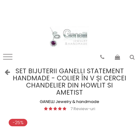
Pandantiv Mandale
Pandantiv motive românești
mandale Tibet
din Moldova
mandale India
din Transilvania
mandale Indochina
din Banat
mandale Egipt
din Oltenia
mandale Indonezia
din Muntenia
SET BIJUTERII GANELLI STATEMENT
HANDMADE - COLIER ÎN V ȘI CERCEI
mandale Thailanda
din Dobrogea
CHANDELIER DIN HOWLIT SI
mandale Nepal
toate zonele
AMETIST
toate
GANELLI Jewelry & handmade
7 Review-uri
-25%