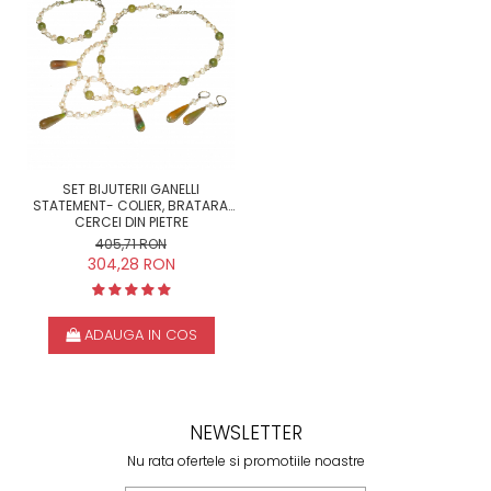
SET BIJUTERII GANELLI
STATEMENT- COLIER, BRATARA,
CERCEI DIN PIETRE
SEMIPRETIOASE AGATE
405,71 RON
BRAZILIENE, JAD SERPENTIN, PERLE
304,28 RON
NATURALE DE CULTURA
ADAUGA IN COS
NEWSLETTER
Nu rata ofertele si promotiile noastre