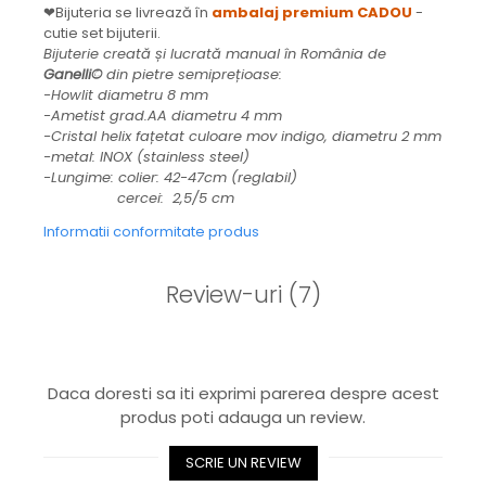
❤Bijuteria se livrează în
ambalaj premium CADOU
-
cutie set bijuterii.
Bijuterie creată și lucrată manual în România de
Ganelli©
din pietre semiprețioase:
-Howlit diametru 8 mm
-Ametist grad.AA diametru 4 mm
-Cristal helix fațetat culoare mov indigo, diametru 2 mm
-metal: INOX (stainless steel)
-Lungime: colier: 42-47cm (reglabil)
cercei: 2,5/5 cm
Informatii conformitate produs
Review-uri
(7)
Daca doresti sa iti exprimi parerea despre acest
produs poti adauga un review.
SCRIE UN REVIEW