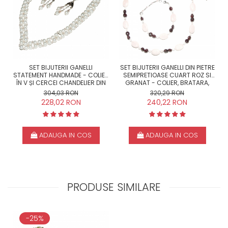
SET BIJUTERII GANELLI
SET BIJUTERII GANELLI DIN PIETRE
STATEMENT HANDMADE - COLIER
SEMIPRETIOASE CUART ROZ SI
ÎN V ȘI CERCEI CHANDELIER DIN
GRANAT - COLIER, BRATARA,
PERLE MALLORCA
CERCEI
304,03 RON
320,29 RON
228,02 RON
240,22 RON
ADAUGA IN COS
ADAUGA IN COS
PRODUSE SIMILARE
-25%