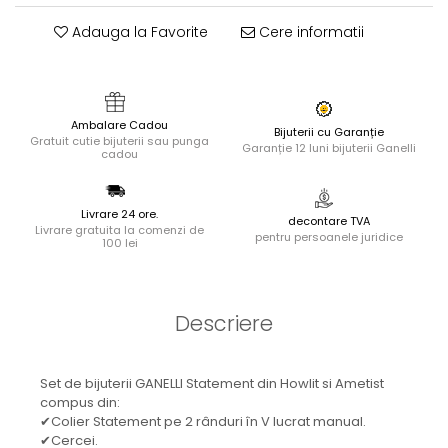
Adauga la Favorite
Cere informatii
Ambalare Cadou
Bijuterii cu Garanție
Gratuit cutie bijuterii sau punga
Garanție 12 luni bijuterii Ganelli
cadou
Livrare 24 ore.
decontare TVA
Livrare gratuita la comenzi de
pentru persoanele juridice
100 lei
Descriere
Set de bijuterii GANELLI Statement din Howlit si Ametist
compus din:
✔Colier Statement pe 2 rânduri în V lucrat manual.
✔Cercei.