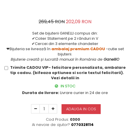
269,45 RON
202,09 RON
Set de bijuterii GANELLI compus din:
✔Colier Statement pe 2 rânduri in V
✔Cercei din 3 elemente chandelier
❤Bijuteria se livrează în
ambalaj premium CADOU
-cutie set
bijuterii.
Bijuterie creată și lucrată manual în România de
Ganelli©
Trimite CADOU VIP- felicitare personalizata, ambalare
tip cadou. (bifeaza optiunea si scrie textul felicitarii).
Vezi detalii in
IN STOC
Durata de livrare:
Livrare curier in 24 de ore
ADAUGA IN COS
Cod Produs:
0300
Ai nevoie de ajutor?
0770328114