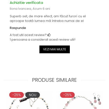
Achizitie verificata
Ilona Ivancea,
Acum 6 ani
Superb set, de mare efect, am făcut furori cu el
aproape toată lumea mă întreba numai de el
Raspunde
A fost util acest review?
1 persoana a considerat acest review util!
VEZI MAI MULTE
PRODUSE SIMILARE
-25%
NOU
-25%