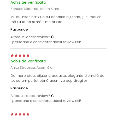
Achizitie verificata
Zenuca Mibarca,
Acum 6 ani
Mi-ați înseninat ziua cu aceasta bijuterie, și numai că
mă uit la ea și mă simt fericita
Raspunde
A fost util acest review?
1 persoana a considerat acest review util!
Achizitie verificata
Anita Stroescu,
Acum 6 ani
De mare efect bijuteria aceasta, eleganta distinctă de
tot ce am purtat până acum va pup dragilor
Raspunde
A fost util acest review?
1 persoana a considerat acest review util!