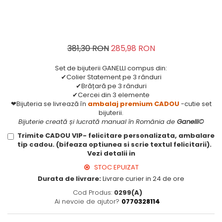
381,30 RON
285,98 RON
Set de bijuterii GANELLI compus din:
✔Colier Statement pe 3 rânduri
✔Brățară pe 3 rânduri
✔Cercei din 3 elemente
❤Bijuteria se livrează în
ambalaj premium CADOU
-cutie set
bijuterii.
Bijuterie creată și lucrată manual în România de
Ganelli©
Trimite CADOU VIP- felicitare personalizata, ambalare
tip cadou. (bifeaza optiunea si scrie textul felicitarii).
Vezi detalii in
STOC EPUIZAT
Durata de livrare:
Livrare curier in 24 de ore
Cod Produs:
0299(A)
Ai nevoie de ajutor?
0770328114