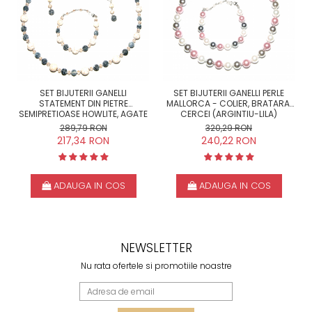
SET BIJUTERII GANELLI
SET BIJUTERII GANELLI PERLE
STATEMENT DIN PIETRE
MALLORCA - COLIER, BRATARA,
SEMIPRETIOASE HOWLITE, AGATE
CERCEI (ARGINTIU-LILA)
CRACKLE - COLIER LUNG,
289,79 RON
320,29 RON
BRATARA, CERCEI
217,34 RON
240,22 RON
ADAUGA IN COS
ADAUGA IN COS
NEWSLETTER
Nu rata ofertele si promotiile noastre