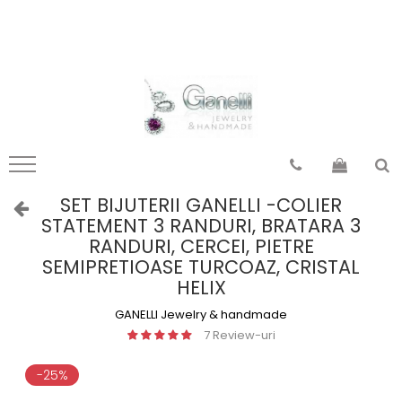
Pandantiv Mandale
Pandantiv motive românești
mandale Tibet
din Moldova
mandale India
din Transilvania
mandale Indochina
din Banat
mandale Egipt
din Oltenia
mandale Indonezia
din Muntenia
SET BIJUTERII GANELLI -COLIER
STATEMENT 3 RANDURI, BRATARA 3
mandale Thailanda
din Dobrogea
RANDURI, CERCEI, PIETRE
mandale Nepal
toate zonele
SEMIPRETIOASE TURCOAZ, CRISTAL
toate
HELIX
GANELLI Jewelry & handmade
7 Review-uri
-25%