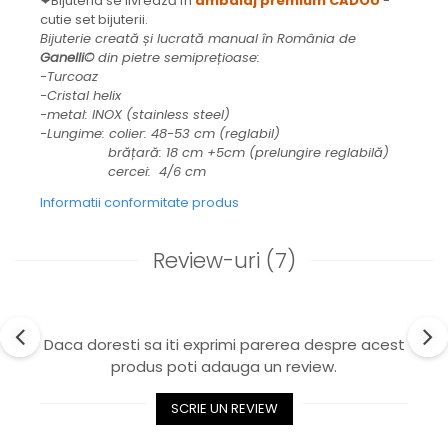
❤Bijuteria se livrează în
ambalaj premium CADOU
-
cutie set bijuterii.
Bijuterie creată și lucrată manual în România de
Ganelli©
din pietre semiprețioase:
-Turcoaz
-Cristal helix
-metal: INOX (stainless steel)
-Lungime: colier: 48-53 cm (reglabil)
brățară: 18 cm +5cm (prelungire reglabilă)
cercei: 4/6 cm
Informatii conformitate produs
Review-uri
(7)
Daca doresti sa iti exprimi parerea despre acest
produs poti adauga un review.
SCRIE UN REVIEW