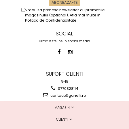
Vreau sa primesc newsletter cu promotiile
magazinului (optional). Afla mai multe in
Politica de Confidentialitate
SOCIAL
Urmareste-ne in social media
SUPORT CLIENTI
9-18
0770328114
contact@ganelli.ro
MAGAZIN
CLIENȚI